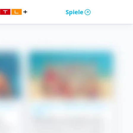
Spiele