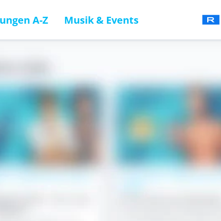
ungen A-Z
Musik & Events