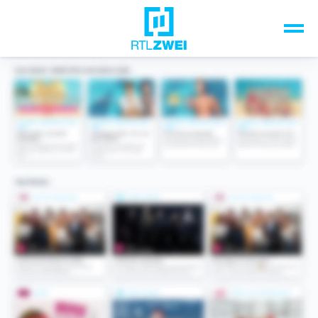
Unsere Top-Formate
TV-Programm
Sendungen A-Z
Musik & Events
Spiele