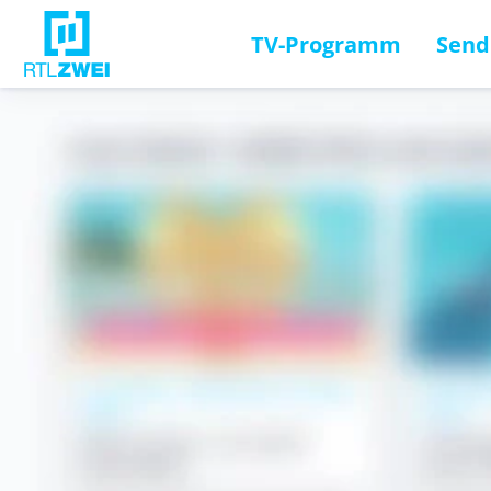
TV-Programm
Send