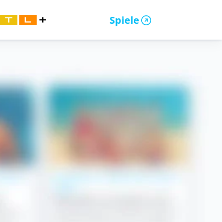
Spiele