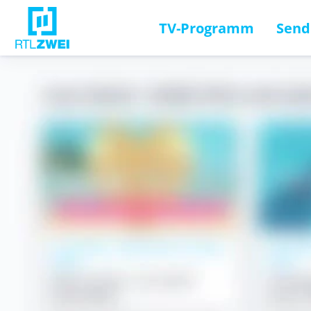
TV-Programm
Send