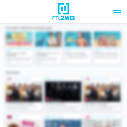
Unsere Top-Formate
TV-Programm
Sendungen A-Z
Musik & Events
Spiele