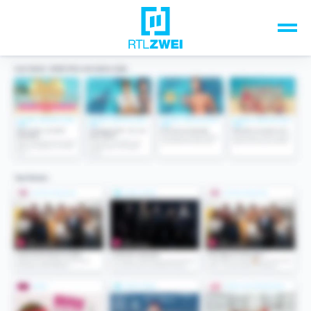
Unsere Top-Formate
TV-Programm
Sendungen A-Z
Musik & Events
Spiele