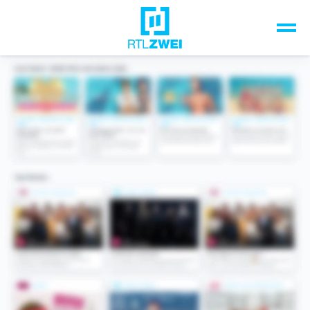
Unsere Top-Formate
TV-Programm
Sendungen A-Z
Musik & Events
Spiele