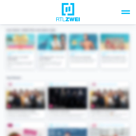
Unsere Top-Formate
TV-Programm
Sendungen A-Z
Musik & Events
Spiele