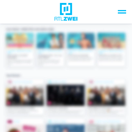
Unsere Top-Formate
TV-Programm
Sendungen A-Z
Musik & Events
Spiele