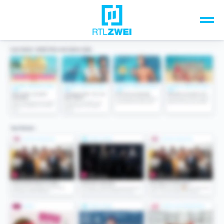
Unsere Top-Formate
TV-Programm
Sendungen A-Z
Musik & Events
Spiele