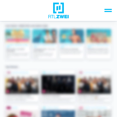
Unsere Top-Formate
TV-Programm
Sendungen A-Z
Musik & Events
Spiele