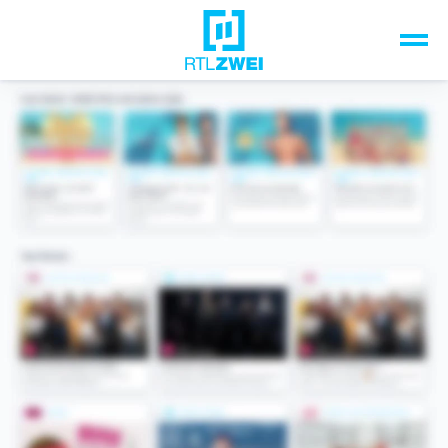
Unsere Top-Formate
TV-Programm
Sendungen A-Z
Musik & Events
Spiele