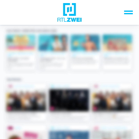
Unsere Top-Formate
TV-Programm
Sendungen A-Z
Musik & Events
Spiele