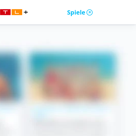
Spiele