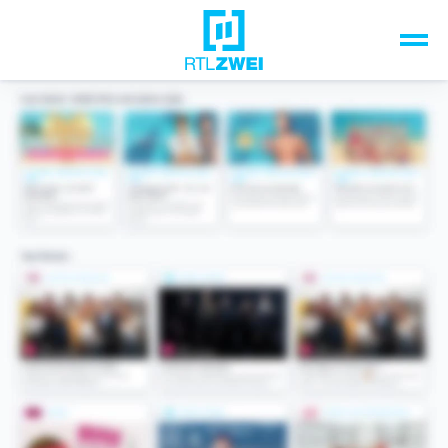
Unsere Top-Formate
TV-Programm
Sendungen A-Z
Musik & Events
Spiele