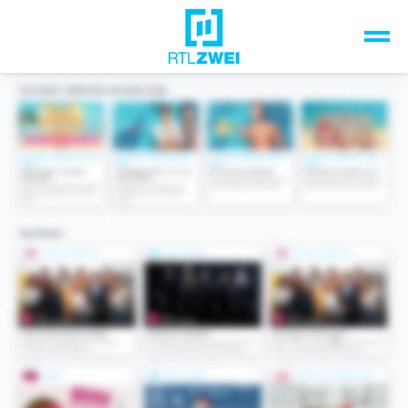
Unsere Top-Formate
TV-Programm
Sendungen A-Z
Musik & Events
Spiele