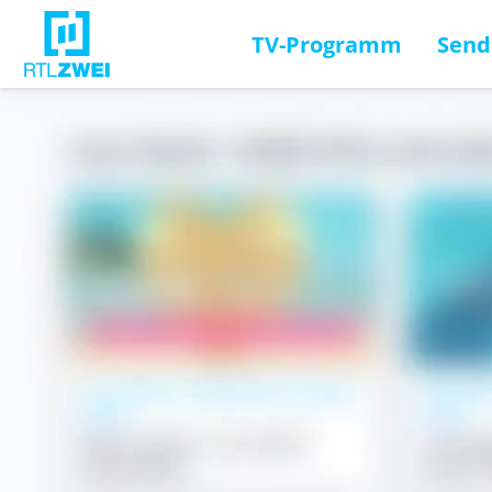
TV-Programm
Send