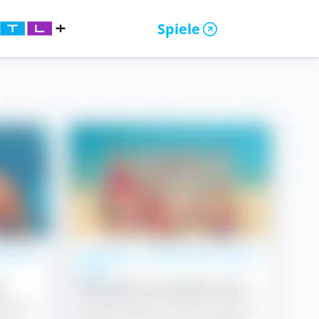
Spiele