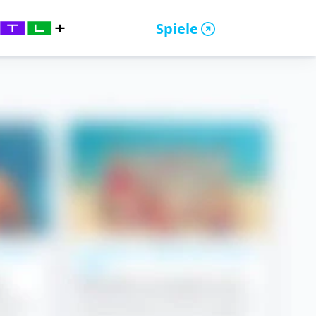
Spiele