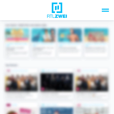
Unsere Top-Formate
TV-Programm
Sendungen A-Z
Musik & Events
Spiele