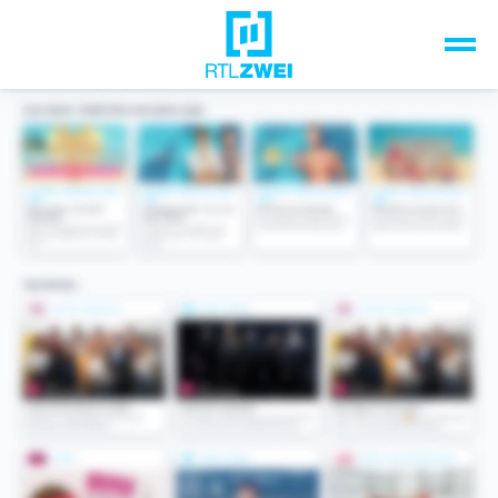
Unsere Top-Formate
TV-Programm
Sendungen A-Z
Musik & Events
Spiele