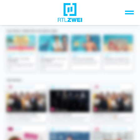
Unsere Top-Formate
TV-Programm
Sendungen A-Z
Musik & Events
Spiele