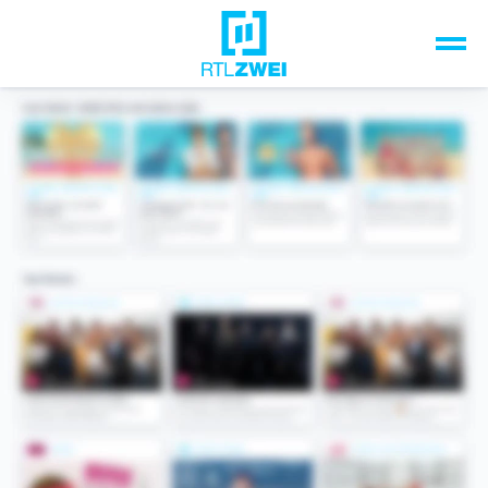
Unsere Top-Formate
TV-Programm
Sendungen A-Z
Musik & Events
Spiele