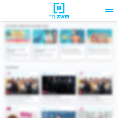
Unsere Top-Formate
TV-Programm
Sendungen A-Z
Musik & Events
Spiele