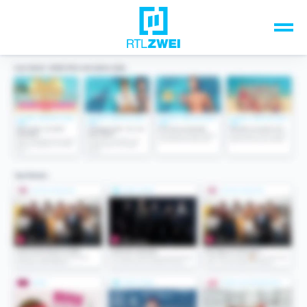
Unsere Top-Formate
TV-Programm
Sendungen A-Z
Musik & Events
Spiele