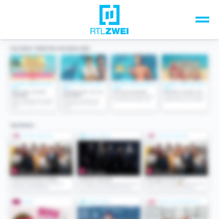
Unsere Top-Formate
TV-Programm
Sendungen A-Z
Musik & Events
Spiele