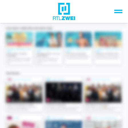
Unsere Top-Formate
TV-Programm
Sendungen A-Z
Musik & Events
Spiele