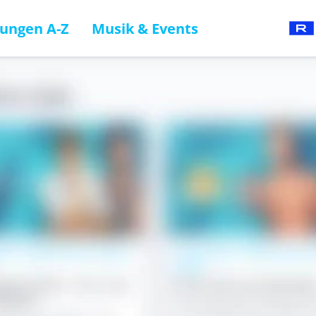
ungen A-Z
Musik & Events