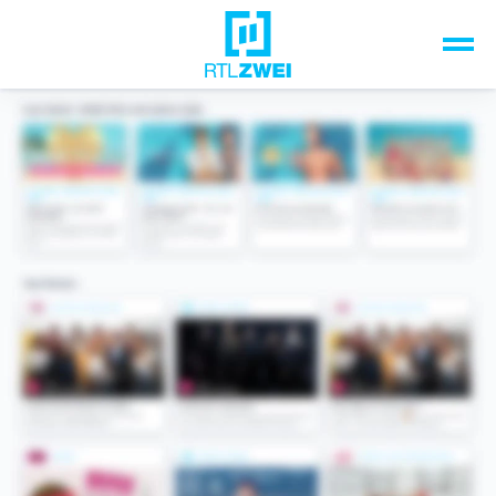
Unsere Top-Formate
TV-Programm
Sendungen A-Z
Musik & Events
Spiele