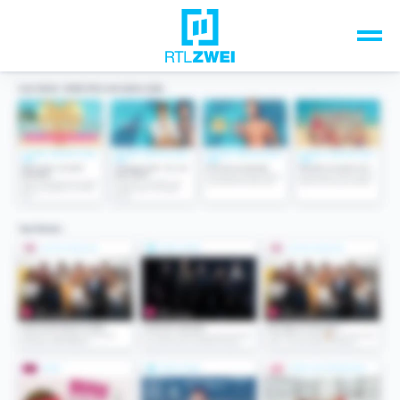
Unsere Top-Formate
TV-Programm
Sendungen A-Z
Musik & Events
Spiele