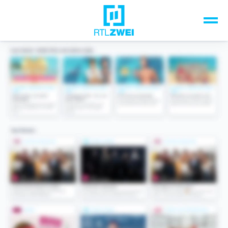
Unsere Top-Formate
TV-Programm
Sendungen A-Z
Musik & Events
Spiele