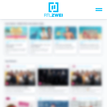
Unsere Top-Formate
TV-Programm
Sendungen A-Z
Musik & Events
Spiele