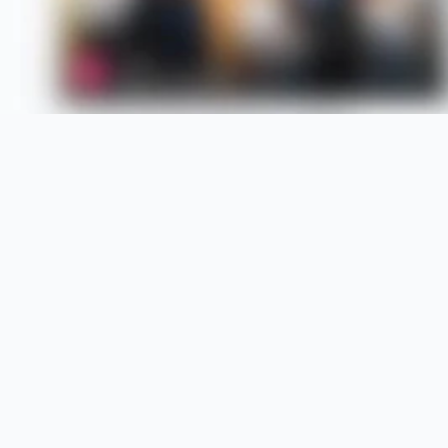
Unsere Services
Weitere An
AGB
RTLZWEI Cas