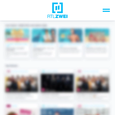
Unsere Top-Formate
TV-Programm
Sendungen A-Z
Musik & Events
Spiele