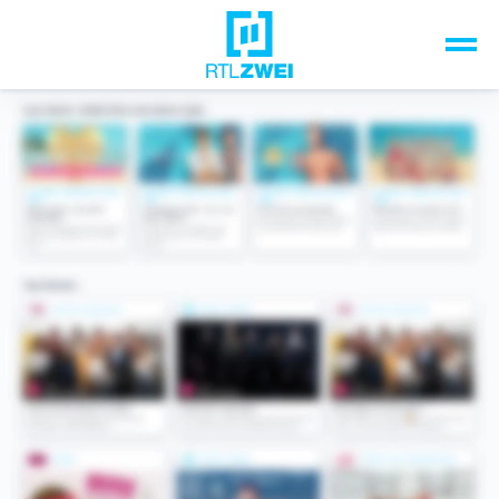
Unsere Top-Formate
TV-Programm
Sendungen A-Z
Musik & Events
Spiele