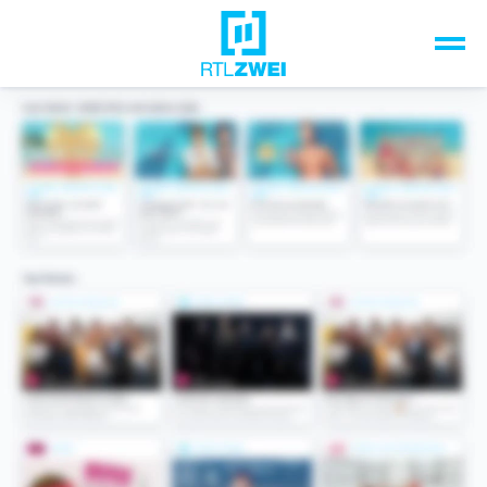
Unsere Top-Formate
TV-Programm
Sendungen A-Z
Musik & Events
Spiele