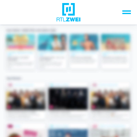
Unsere Top-Formate
TV-Programm
Sendungen A-Z
Musik & Events
Spiele