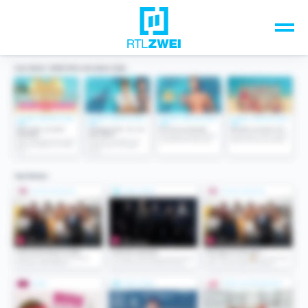
Unsere Top-Formate
TV-Programm
Sendungen A-Z
Musik & Events
Spiele