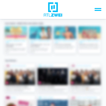
Unsere Top-Formate
TV-Programm
Sendungen A-Z
Musik & Events
Spiele