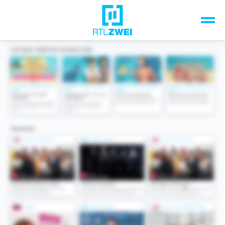
Unsere Top-Formate
TV-Programm
Sendungen A-Z
Musik & Events
Spiele