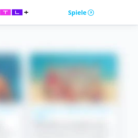
Spiele