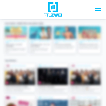
Unsere Top-Formate
TV-Programm
Sendungen A-Z
Musik & Events
Spiele