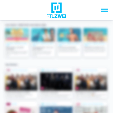
Unsere Top-Formate
TV-Programm
Sendungen A-Z
Musik & Events
Spiele