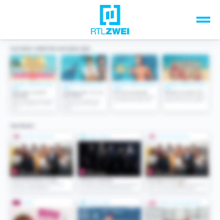
Unsere Top-Formate
TV-Programm
Sendungen A-Z
Musik & Events
Spiele