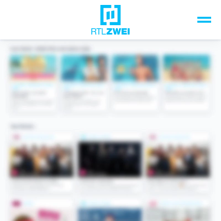
Unsere Top-Formate
TV-Programm
Sendungen A-Z
Musik & Events
Spiele