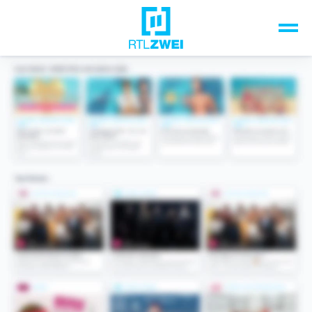
Unsere Top-Formate
TV-Programm
Sendungen A-Z
Musik & Events
Spiele