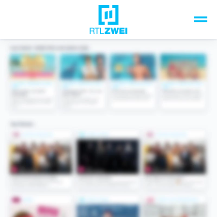
Unsere Top-Formate
TV-Programm
Sendungen A-Z
Musik & Events
Spiele