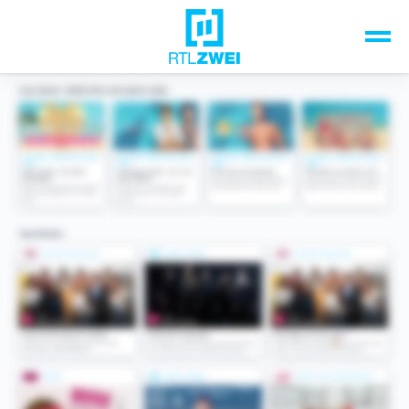
Unsere Top-Formate
TV-Programm
Sendungen A-Z
Musik & Events
Spiele