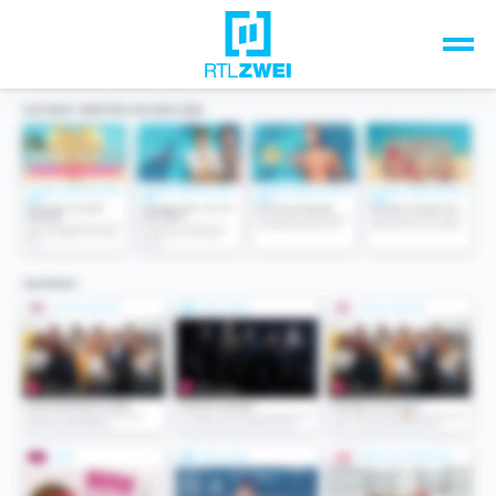
Unsere Top-Formate
TV-Programm
Sendungen A-Z
Musik & Events
Spiele