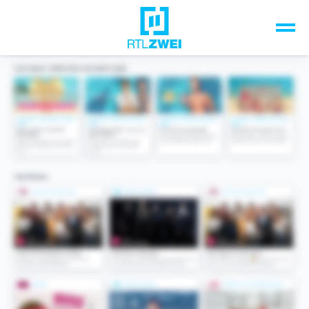
Unsere Top-Formate
TV-Programm
Sendungen A-Z
Musik & Events
Spiele