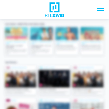
Unsere Top-Formate
TV-Programm
Sendungen A-Z
Musik & Events
Spiele